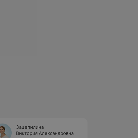
Зацепилина
Заянч
Виктория Александровна
Людми