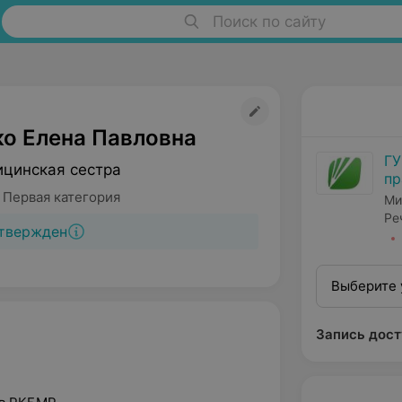
Поиск по сайту
о Елена Павловна
ГУ
цинская сестра
пр
ме
 Первая категория
Ми
ре
Ре
твержден
Выберите 
Запись дост