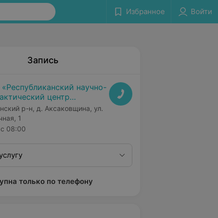
Избранное
Войти
Запись
 «Республиканский научно-
актический центр
дицинской экспертизы и
нский р-н, д. Аксаковщина, ул.
абилитаци»
чная, 1
с 08:00
услугу
упна только по телефону