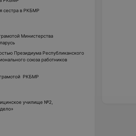
а в РКБМР
ая сестра в РКБМР
 грамотой Министерства
ларусь
ностью Президиума Республиканского
ионального союза работников
й грамотой РКБМР
дицинское училище №2,
 дело»