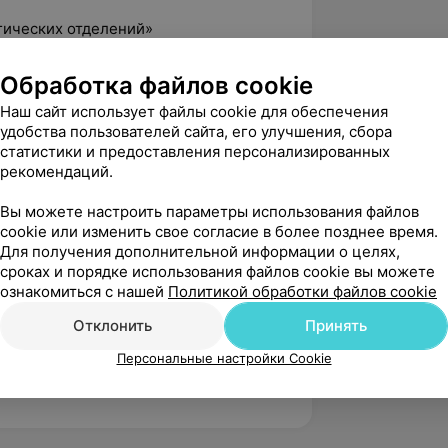
гических отделений»
отделений терапевтического
Обработка файлов cookie
Наш сайт использует файлы cookie для обеспечения
терологических отделений»
удобства пользователей сайта, его улучшения, сбора
статистики и предоставления персонализированных
тделений ЛПУ, их резерв»
рекомендаций.
ических отделений с палатами
Вы можете настроить параметры использования файлов
cookie или изменить свое согласие в более позднее время.
ские компоненты организации
Для получения дополнительной информации о целях,
сроках и порядке использования файлов cookie вы можете
ознакомиться с нашей
Политикой обработки файлов cookie
а»
Отклонить
Принять
хода за пациентами с
ми»
Персональные настройки Cookie