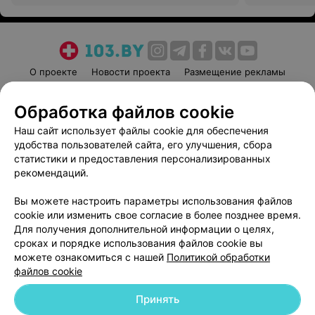
центр медицинской экспертизы и
центр медиц
реабилитации
реабилитац
О проекте
Новости проекта
Размещение рекламы
Медицинский маркетинг
Публичный договор
Обработка файлов cookie
Пользовательское соглашение
Способы оплаты
Наш сайт использует файлы cookie для обеспечения
Вакансии
Партнеры
удобства пользователей сайта, его улучшения, сбора
Написать руководителю 103.by
статистики и предоставления персонализированных
Написать в поддержку
рекомендаций.
Персональные настройки cookie
Вы можете настроить параметры использования файлов
Обработка персональных данных
cookie или изменить свое согласие в более позднее время.
Для получения дополнительной информации о целях,
сроках и порядке использования файлов cookie вы
можете ознакомиться с нашей
Политикой обработки
файлов cookie
Принять
© 2026 ООО «Артокс Лаб», УНП 191700409
| 220012, Республика Беларусь,