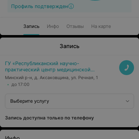
Профиль подтвержден
Запись
Инфо
Отзывы
На карте
Запись
ГУ «Республиканский научно-
практический центр медицинской
экспертизы и реабилитаци»
Минский р-н, д. Аксаковщина, ул. Речная, 1
до 17:00
Выберите услугу
Запись доступна только по телефону
Инфо