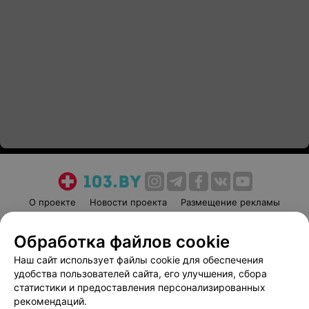
О проекте
Новости проекта
Размещение рекламы
Медицинский маркетинг
Публичный договор
Обработка файлов cookie
Пользовательское соглашение
Способы оплаты
Наш сайт использует файлы cookie для обеспечения
Вакансии
Партнеры
удобства пользователей сайта, его улучшения, сбора
Написать руководителю 103.by
статистики и предоставления персонализированных
Написать в поддержку
рекомендаций.