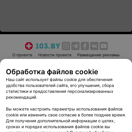
О проекте
Новости проекта
Размещение рекламы
Медицинский маркетинг
Публичный договор
Обработка файлов cookie
Пользовательское соглашение
Способы оплаты
Наш сайт использует файлы cookie для обеспечения
Вакансии
Партнеры
удобства пользователей сайта, его улучшения, сбора
Написать руководителю 103.by
статистики и предоставления персонализированных
Написать в поддержку
рекомендаций.
Персональные настройки cookie
Вы можете настроить параметры использования файлов
Обработка персональных данных
cookie или изменить свое согласие в более позднее время.
Для получения дополнительной информации о целях,
сроках и порядке использования файлов cookie вы