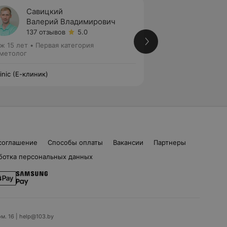
Савицкий
Талиц
Валерий Владимирович
Татья
137 отзывов
5.0
41 отз
ж 15 лет
•
Первая категория
Стаж 22 года
•
Пер
метолог
Косметолог
linic (Е-клиник)
E-clinic (Е-клиник)
соглашение
Способы оплаты
Вакансии
Партнеры
ботка персональных данных
ом. 16 | help@103.by