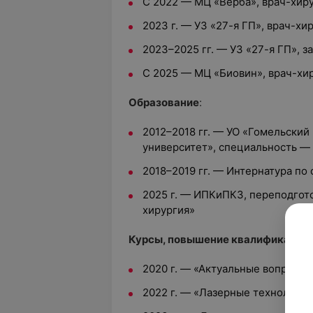
С 2022 — МЦ «Верба», врач-хир
2023 г. — УЗ «27-я ГП», врач-хи
2023–2025 гг. — УЗ «27-я ГП», 
С 2025 — МЦ «Биовин», врач-хир
Образование
:
2012–2018 гг. — УО «Гомельски
университет», специальность —
2018–2019 гг. — Интернатура по
2025 г. — ИПКиПКЗ, переподгот
хирургия»
Курсы, повышение квалификации:
2020 г.
— «
Актуальные вопросы 
2022 г.
— «
Лазерные технологии