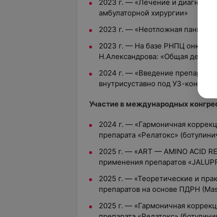
2023 г.
— «
Лечение и диагности
амбулаторной хирургии»
2023 г.
— «
Неотложная панкреат
2023 г.
—
На базе РНПЦ онколог
Н.Александрова: «Общая дермос
2024 г.
— «
Введение препаратов
внутрисуставно под УЗ-контрол
Участие в международных конгрес
2024 г. — «Гармоничная коррек
препарата «Релатокс» (ботулинич
2025 г. — «ART — AMINO ACID 
применения препаратов «JALUP
2025 г. — «Теоретические и пра
препаратов на основе ПДРН (Mas
2025 г. — «Гармоничная коррек
препарата «Релатокс» (ботулини