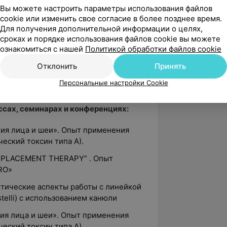
ка хирургических болезней в
Вы можете настроить параметры использования файлов
cookie или изменить свое согласие в более позднее время.
Для получения дополнительной информации о целях,
ология»
сроках и порядке использования файлов cookie вы можете
ии и медицинской радиологии им. Н.
ознакомиться с нашей
Политикой обработки файлов cookie
копия»
Отклонить
Принять
 гиалуроновой кислоты, ГКС
Персональные настройки Cookie
ем»
сах, семинарах и конференциях:
ция лица и шеи». Опыт применения
еский токсин типа А).
REPLACEMENT THERAPY” . Опыт
RO»
ктические аспекты работы с линейкой
telli) с использованием канюли
ция лица и шеи». Опыт применения
ческий токсин типа А)