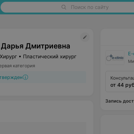
Поиск по сайту
 Дарья Дмитриевна
E-
Хирург • Пластический хирург
Ми
ервая категория
твержден
Консульта
от 44 руб
категории
Запись дост