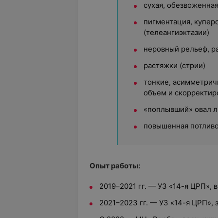
сухая, обезвоженная
пигментация, куперо
(телеангиэктазии)
неровный рельеф, р
растяжки (стрии)
тонкие, асимметрич
объем и скорректир
«поплывший» овал л
повышенная потлив
Опыт работы:
2019–2021 гг. — УЗ «14-я ЦРП», 
2021–2023 гг. — УЗ «14-я ЦРП»