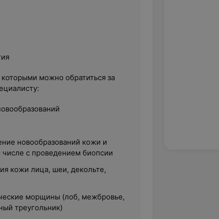
гия
с которыми можно обратиться за
ециалисту:
новообразований
ение новообразований кожи и
м числе с проведением биопсии
я кожи лица, шеи, декольте,
ческие морщины (лоб, межбровье,
бный треугольник)