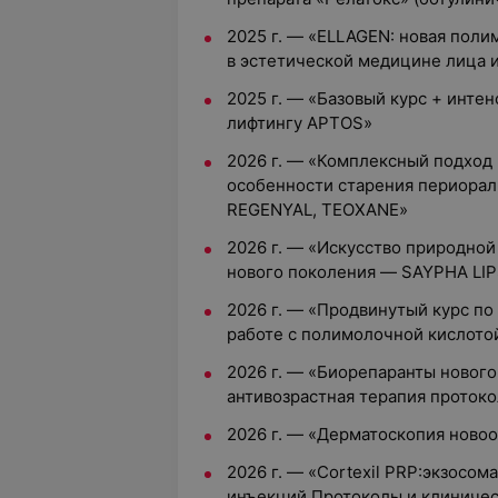
2025 г. — «ELLAGEN: новая пол
в эстетической медицине лица и
2025 г. — «Базовый курс + инте
лифтингу APTOS»
2026 г. — «Комплексный подход
особенности старения периорал
REGENYAL, TEOXANE»
2026 г. — «Искусство природно
нового поколения — SAYPHA LI
2026 г. — «Продвинутый курс по
работе с полимолочной кислото
2026 г. — «Биорепаранты новог
антивозрастная терапия проток
2026 г. — «Дерматоскопия ново
2026 г. — «Cortexil PRP:экзосо
инъекций.Протоколы и клиниче