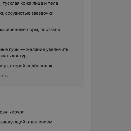
, тусклая кожа лица и тела
з, сосудистые звездочки
асширенные поры, постакне
ные губы — желание увеличить
овать контур
ица, второй подбородок
ость
врач-хирург
, заведующий отделением