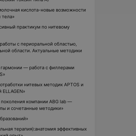
имолочная кислота-новые возможности
 тела»
нсивный практикум по нитевому
 работы с периоральной областью,
ьной области. Актуальные методики
й гармонии — работа с филлерами
PS»
 отработки нитевых методик APTOS и
й ELLAGEN»
о поколения компании ABG lab —
олы и сочетанные методики»
образований»
мальная терапия):анатомия эффективных
ский опыт»