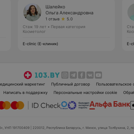
Шалейко
Ольга Александровна
1 отзыв
5.0
Стаж 19 лет
•
Первая категория
Ста
Косметолог
Кос
E-clinic (Е-клиник)
E-c
едицинский маркетинг
Публичный договор
Пользовательское 
Написать в поддержку
Персональные настройки cookie
Обра
б», УНП 191700409
| 220012, Республика Беларусь, г. Минск, улица Толбухина, 2, п