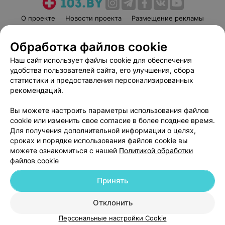
О проекте
Новости проекта
Размещение рекламы
Медицинский маркетинг
Публичный договор
Обработка файлов cookie
Пользовательское соглашение
Способы оплаты
Наш сайт использует файлы cookie для обеспечения
Вакансии
Партнеры
удобства пользователей сайта, его улучшения, сбора
Написать руководителю 103.by
статистики и предоставления персонализированных
Написать в поддержку
рекомендаций.
Персональные настройки cookie
Вы можете настроить параметры использования файлов
Обработка персональных данных
cookie или изменить свое согласие в более позднее время.
Для получения дополнительной информации о целях,
сроках и порядке использования файлов cookie вы
можете ознакомиться с нашей
Политикой обработки
файлов cookie
Принять
© 2026 ООО «Артокс Лаб», УНП 191700409
| 220012, Республика Беларусь,
г. Минск, улица Толбухина, 2, пом. 16 | help@103.by
Отклонить
Служба поддержки
+375 291212755
Персональные настройки Cookie