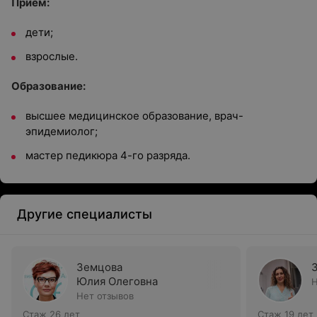
Прием:
дети;
взрослые.
Образование:
высшее медицинское образование, врач-
эпидемиолог;
мастер педикюра 4-го разряда.
Другие специалисты
Земцова
Юлия Олеговна
Н
Нет отзывов
Стаж 26 лет
Стаж 19 лет