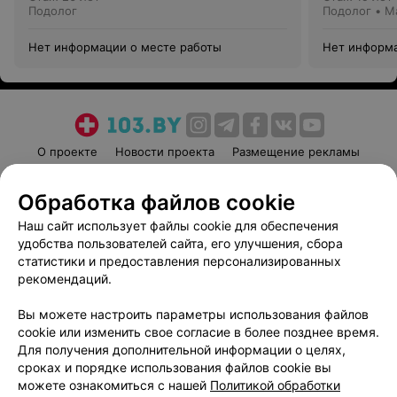
Подолог
Подолог • М
Нет информации о месте работы
Нет информа
О проекте
Новости проекта
Размещение рекламы
Медицинский маркетинг
Публичный договор
Обработка файлов cookie
Пользовательское соглашение
Способы оплаты
Наш сайт использует файлы cookie для обеспечения
Вакансии
Партнеры
удобства пользователей сайта, его улучшения, сбора
Написать руководителю 103.by
статистики и предоставления персонализированных
Написать в поддержку
рекомендаций.
Персональные настройки cookie
Вы можете настроить параметры использования файлов
Обработка персональных данных
cookie или изменить свое согласие в более позднее время.
Для получения дополнительной информации о целях,
сроках и порядке использования файлов cookie вы
можете ознакомиться с нашей
Политикой обработки