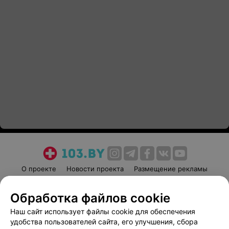
О проекте
Новости проекта
Размещение рекламы
Медицинский маркетинг
Публичный договор
Обработка файлов cookie
Пользовательское соглашение
Способы оплаты
Наш сайт использует файлы cookie для обеспечения
Вакансии
Партнеры
удобства пользователей сайта, его улучшения, сбора
Написать руководителю 103.by