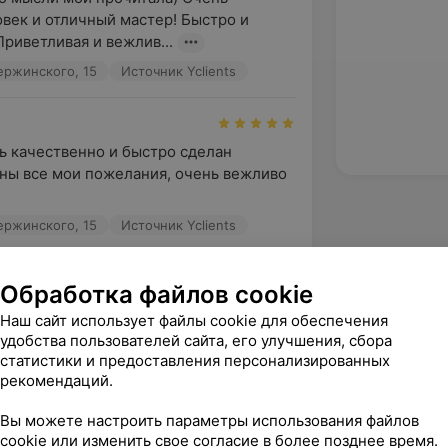
век и отличный мастер! Быстро и 
Приветливая и вежлив...
зержинского, 15
Источник Yclients
ь качественно и быстро сделан 
ны все мои пожелания, очень вежливо 
зержинского, 15
Источник Yclients
Обработка файлов cookie
н маникюр, спасибо!
Наш сайт использует файлы cookie для обеспечения
зержинского, 15
Источник Yclients
удобства пользователей сайта, его улучшения, сбора
статистики и предоставления персонализированных
рекомендаций.
зать ещё
Вы можете настроить параметры использования файлов
cookie или изменить свое согласие в более позднее время.