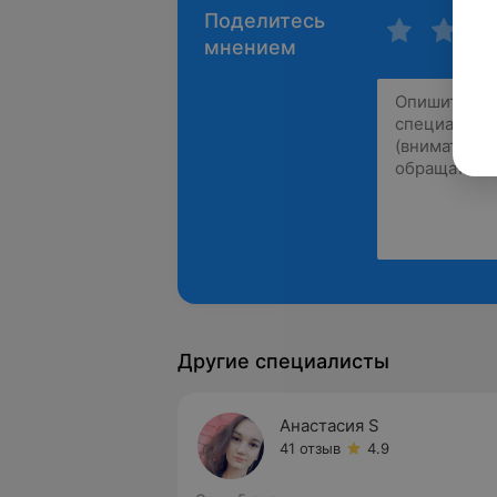
Поделитесь
мнением
Другие специалисты
Анастасия S
41 отзыв
4.9