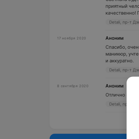
приятный чело
качественно! 
Detali, пр-т Д
Аноним
17 ноября 2020
Спасибо, очен
маникюр, учте
и аккуратно.
Detali, пр-т Д
Аноним
8 сентября 2020
Отлично сдела
Detali, пр-т Д
Пока