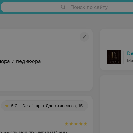
Поиск по сайту
De
юра и педикюра
Ми
5.0
Detali, пр-т Дзержинского, 15
о мысли мои прочитала) Очень 