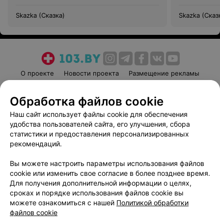
Skazka (Сказка)
Skazka (Сказ
О проекте
Новости проекта
Размещение рекламы
Медицинский маркетинг
Публичный договор
Обработка файлов cookie
Пользовательское соглашение
Способы оплаты
Наш сайт использует файлы cookie для обеспечения
Вакансии
Партнеры
удобства пользователей сайта, его улучшения, сбора
Написать руководителю 103.by
статистики и предоставления персонализированных
Написать в поддержку
рекомендаций.
Персональные настройки cookie
Вы можете настроить параметры использования файлов
Обработка персональных данных
cookie или изменить свое согласие в более позднее время.
Для получения дополнительной информации о целях,
сроках и порядке использования файлов cookie вы
можете ознакомиться с нашей
Политикой обработки
файлов cookie