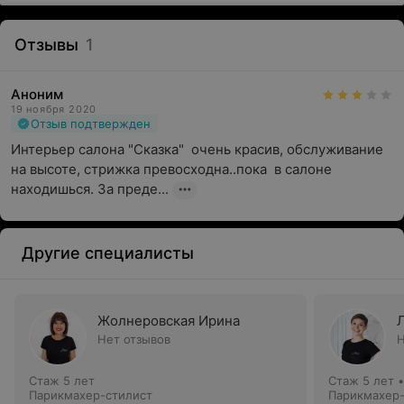
Отзывы
1
Аноним
19 ноября 2020
Отзыв подтвержден
Интерьер салона "Сказка"  очень красив, обслуживание 
на высоте, стрижка превосходна..пока  в салоне 
находишься. За преде...
Другие специалисты
Жолнеровская Ирина
Нет отзывов
Н
Стаж 5 лет
Стаж 5 лет
Парикмахер-стилист
Парикмахер-