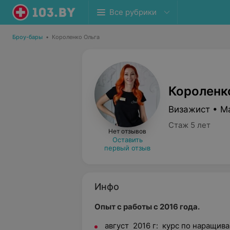
Все рубрики
Броу-бары
•
Короленко Ольга
Короленк
Визажист • М
Стаж 5 лет
Нет отзывов
Оставить
первый отзыв
Инфо
Опыт с работы с 2016 года.
август 2016 г: курс по наращив