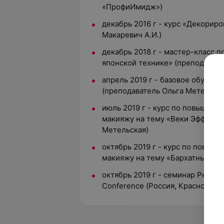
«ПрофиИмидж»)
декабрь 2016 г - курс «Декорир
Макаревич А.И.)
декабрь 2018 г - мастер-класс 
японской технике» (преподавате
апрель 2019 г - базовое обучен
(преподаватель Ольга Метельска
июль 2019 г - курс по повышен
макияжу на тему «Веки Эффект 
Метельская)
октябрь 2019 г - курс по повы
макияжу на тему «Бархатные губ
октябрь 2019 г - семинар Permane
Conference (Россия, Краснодар)