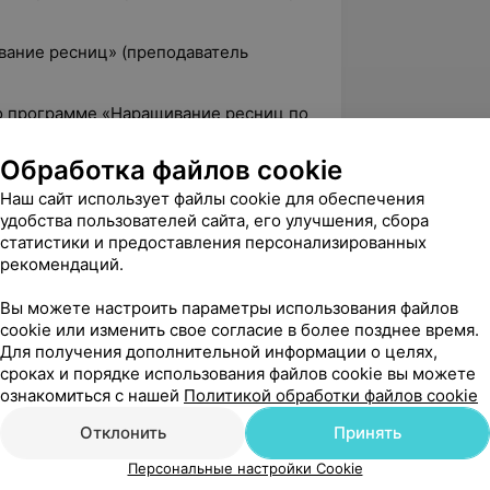
ование ресниц» (преподаватель
по программе «Наращивание ресниц по
ль Макаревич А.И.)
Обработка файлов cookie
ие по курсу «Перманентный макияж»
Наш сайт использует файлы cookie для обеспечения
я)
удобства пользователей сайта, его улучшения, сбора
ию квалификации по перманентному
статистики и предоставления персонализированных
дымки» (преподаватель Ольга
рекомендаций.
Вы можете настроить параметры использования файлов
шению квалификации по перманентному
cookie или изменить свое согласие в более позднее время.
ы» (преподаватель Ольга Метельская)
Для получения дополнительной информации о целях,
сроках и порядке использования файлов cookie вы можете
nt Evolution 3 International
ознакомиться с нашей
Политикой обработки файлов cookie
Отклонить
Принять
Персональные настройки Cookie