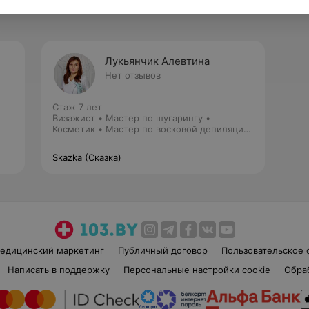
Лукьянчик Алевтина
Нет отзывов
Стаж 7 лет
Визажист • Мастер по шугарингу •
Косметик • Мастер по восковой депиляции
• Косметолог
Skazka (Сказка)
едицинский маркетинг
Публичный договор
Пользовательское 
Написать в поддержку
Персональные настройки cookie
Обра