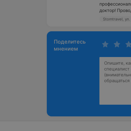
профессионали
доктор! Провод
Stomtravel, ул
Поделитесь
мнением