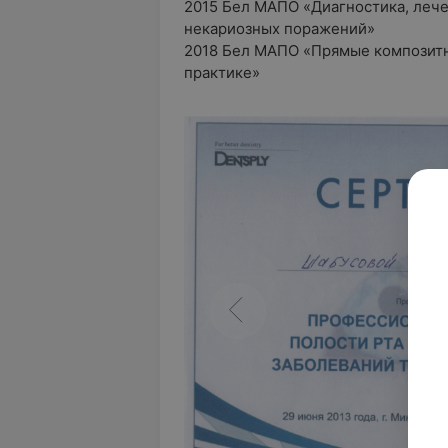
2015 Бел МАПО «Диагностика, лече
некариозных поражений»
2018 Бел МАПО «Прямые композитн
практике»