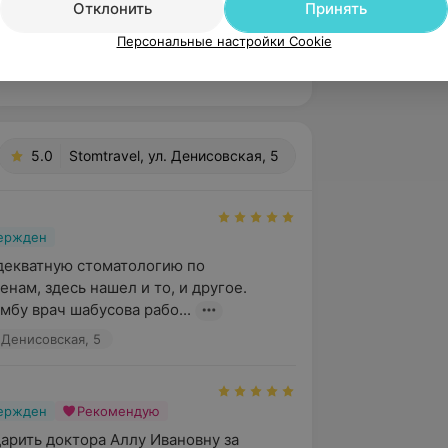
Отклонить
Принять
Персональные настройки Cookie
5.0
Stomtravel, ул. Денисовская, 5
вержден
декватную стоматологию по 
нам, здесь нашел и то, и другое. 
мбу врач шабусова рабо...
. Денисовская, 5
вержден
Рекомендую
арить доктора Аллу Ивановну за 