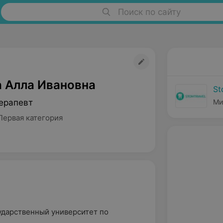
Поиск по сайту
 Алла Ивановна
St
ерапевт
Ми
Первая категория
сударственный университет по