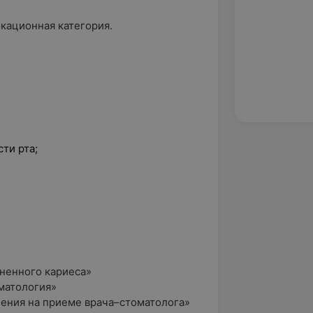
икационная категория.
ти рта;
.
ненного кариеса»
матология»
ения на приеме врача–стоматолога»