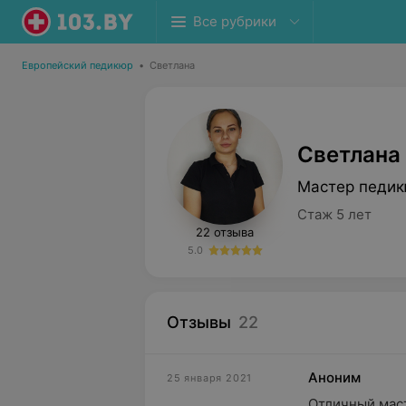
Все рубрики
Европейский педикюр
•
Светлана
Светлана
Мастер педи
Стаж 5 лет
22 отзыва
5.0
Отзывы
22
Аноним
25 января 2021
Отличный маст