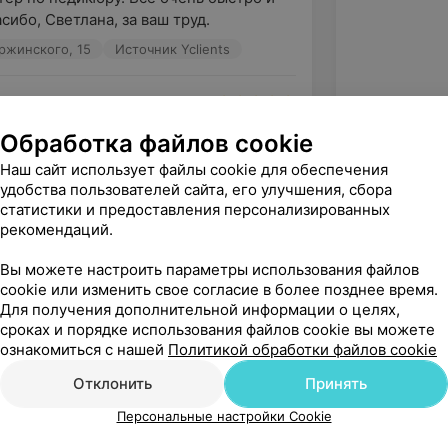
сибо, Светлана, за ваш труд.
ержинского, 15
Источник Yclients
рутой мастер по педикюру! Ножки как у 
Обработка файлов cookie
 визита к ней!!!
Наш сайт использует файлы cookie для обеспечения
ержинского, 15
Источник Yclients
удобства пользователей сайта, его улучшения, сбора
статистики и предоставления персонализированных
рекомендаций.
готки, мастер своего дела. Огромное 
Вы можете настроить параметры использования файлов
не. Я в восторге.
cookie или изменить свое согласие в более позднее время.
Для получения дополнительной информации о целях,
ержинского, 15
Источник Yclients
сроках и порядке использования файлов cookie вы можете
ознакомиться с нашей
Политикой обработки файлов cookie
зать ещё
Отклонить
Принять
Персональные настройки Cookie