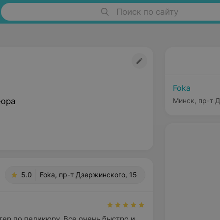
Поиск по сайту
Foka
кюра
Минск, пр-т 
5.0
Foka, пр-т Дзержинского, 15
ер по педикюру. Все очень быстро и 