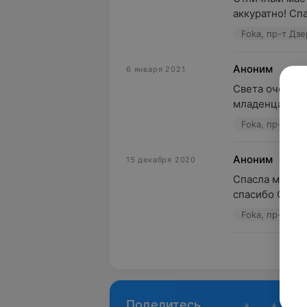
аккуратно! Спа
Foka, пр-т Дз
Аноним
6 января 2021
Света очень к
младенца после
Foka, пр-т Дз
Аноним
15 декабря 2020
Спасла мои но
спасибо Светла
Foka, пр-т Дз
Пока
Поделитесь