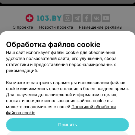
О проекте
Новости проекта
Размещение рекламы
Медицинский маркетинг
Публичный договор
Обработка файлов cookie
Пользовательское соглашение
Способы оплаты
Наш сайт использует файлы cookie для обеспечения
Вакансии
Партнеры
удобства пользователей сайта, его улучшения, сбора
Написать руководителю 103.by
статистики и предоставления персонализированных
Написать в поддержку
рекомендаций.
Персональные настройки cookie
Вы можете настроить параметры использования файлов
Обработка персональных данных
cookie или изменить свое согласие в более позднее время.
Для получения дополнительной информации о целях,
сроках и порядке использования файлов cookie вы
можете ознакомиться с нашей
Политикой обработки
файлов cookie
Принять
© 2026 ООО «Артокс Лаб», УНП 191700409
| 220012, Республика Беларусь,
г. Минск, улица Толбухина, 2, пом. 16 | help@103.by