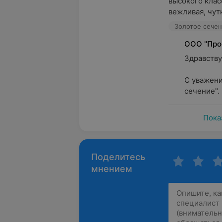
высокого клас
вежливая, чутк
Золотое сечени
ООО "Про
Здравствуй
С уважени
сечение".
Пока
Поделитесь
мнением