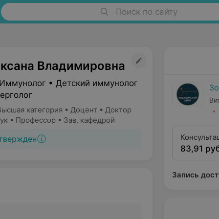
Поиск по сайту
ксана Владимировна
 Иммунолог • Детский иммунолог
Зо
лерголог
Ви
Высшая категория • Доцент • Доктор
ук • Профессор • Зав. кафедрой
Консульта
твержден
83,91 руб
(аллергол
профессор
Запись дост