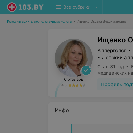
Все рубрики
Консультации аллерголога-иммунолога
•
Ищенко Оксана Владимировна
Ищенко О
Аллерголог •
• Детский ал
Стаж 31 год • 
медицинских на
6 отзывов
Профиль под
4.3
Инфо