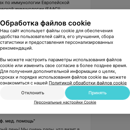
лах по иммунологии Европейской
ческой иммунологии (EAACI).
ционный комитет Республиканской
Обработка файлов cookie
участием «Новые методы диагностики
Наш сайт использует файлы cookie для обеспечения
фицитов».
удобства пользователей сайта, его улучшения, сбора
статистики и предоставления персонализированных
рекомендаций.
4.3
Золотое сечение, ул. Чкалова, 50/1
Вы можете настроить параметры использования файлов
cookie или изменить свое согласие в более позднее время.
Для получения дополнительной информации о целях,
сроках и порядке использования файлов cookie вы можете
вержден
Рекомендую
ознакомиться с нашей
Политикой обработки файлов cookie
е у доктора Ищенко Оксаны 
Отклонить
Принять
в июне 2025 года. Нужна была 
по аутоммунному заболевани...
Персональные настройки Cookie
е, ул. Чкалова, 50/1
ф. мед. помощь"
рый день! Мы очень рады, что визит в 