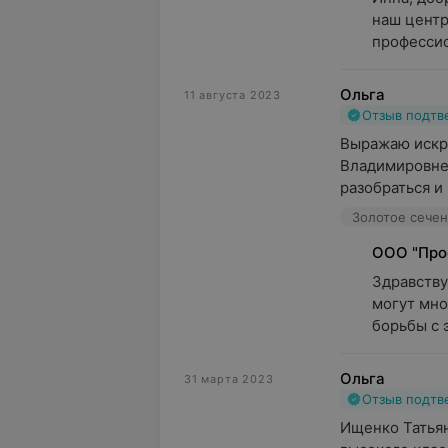
наш центр
профессио
Ольга
11 августа 2023
Отзыв подт
Выражаю искр
Владимировне 
разобраться и 
Золотое сечени
ООО "Про
Здравству
могут мно
борьбы с 
Ольга
31 марта 2023
Отзыв подт
Ищенко Татьян