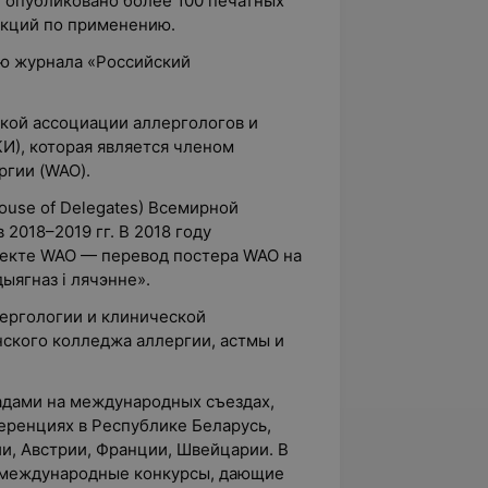
 опубликовано более 100 печатных
рукций по применению.
ю журнала «Российский
кой ассоциации аллергологов и
И), которая является членом
ргии (WAO).
use of Delegates) Всемирной
 2018–2019 гг. В 2018 году
оекте WAO — перевод постера WAO на
дыягназ і лячэнне».
ергологии и клинической
нского колледжа аллергии, астмы и
адами на международных съездах,
еренциях в Республике Беларусь,
и, Австрии, Франции, Швейцарии. В
ла международные конкурсы, дающие