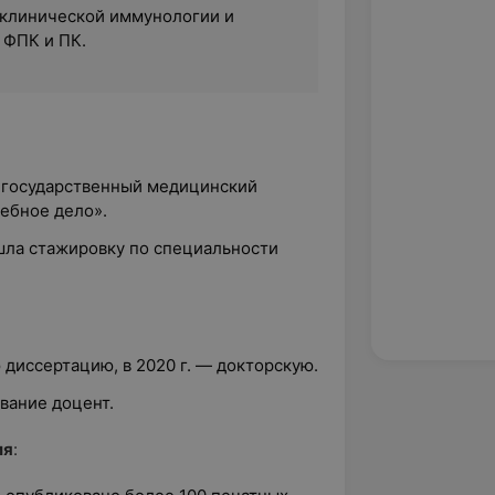
клинической иммунологии и
 ФПК и ПК.
 государственный медицинский
ебное дело».
шла стажировку по специальности
 диссертацию, в 2020 г. — докторскую.
звание доцент.
ия
: