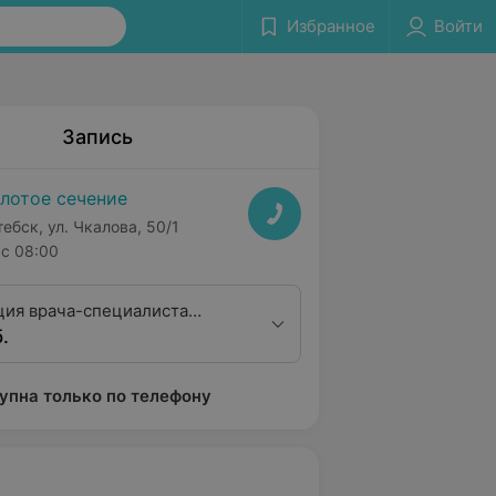
Избранное
Войти
Запись
лотое сечение
тебск, ул. Чкалова, 50/1
с 08:00
ция врача-специалиста
.
ога-иммунолога),
а, доктора медицинских наук
упна только по телефону