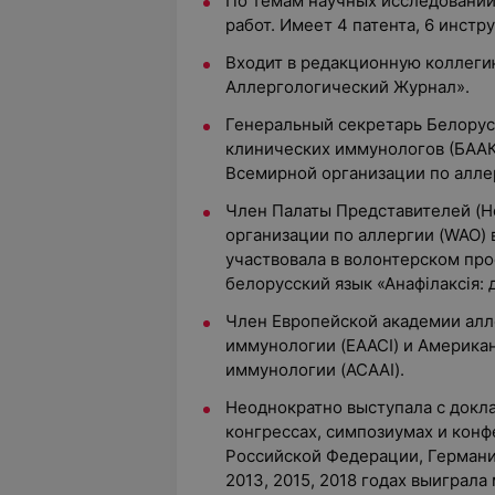
По темам научных исследований
работ. Имеет 4 патента, 6 инст
Входит в редакционную коллеги
Аллергологический Журнал».
Генеральный секретарь Белорус
клинических иммунологов (БААК
Всемирной организации по алле
Член Палаты Представителей (Ho
организации по аллергии (WAO) в
участвовала в волонтерском пр
белорусский язык «Анафілаксія: 
Член Европейской академии алл
иммунологии (EAACI) и Америка
иммунологии (ACAAI).
Неоднократно выступала с докл
конгрессах, симпозиумах и конф
Российской Федерации, Германи
2013, 2015, 2018 годах выигра