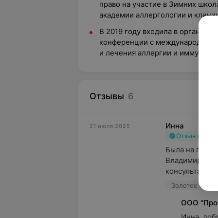
право на участие в Зимних шко
академии аллергологии и клини
В 2019 году входила в организа
конференции с международным 
и лечения аллергии и иммуноде
Отзывы
6
Инна
21 июля 2025
Отзыв подт
Была на приём
Владимировны 
консультация 
Золотое сечени
ООО "Про
Инна, доб