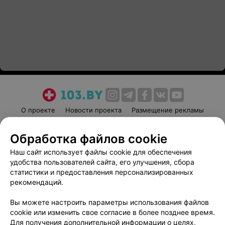
О проекте
Новости проекта
Размещение рекламы
Медицинский маркетинг
Публичный договор
Обработка файлов cookie
Пользовательское соглашение
Способы оплаты
Наш сайт использует файлы cookie для обеспечения
Вакансии
Партнеры
удобства пользователей сайта, его улучшения, сбора
Написать руководителю 103.by
статистики и предоставления персонализированных
Написать в поддержку
рекомендаций.
Персональные настройки cookie
Вы можете настроить параметры использования файлов
Обработка персональных данных
cookie или изменить свое согласие в более позднее время.
Для получения дополнительной информации о целях,