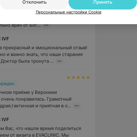
Отклонить
Принять
вержден
 огромную благодарность нашему 
Персональные настройки Cookie
му Филимоненкова Вероника Юрьевна. 
ьно врач от Бог...
 IVF
а прекрасный и эмоциональный отзыв! 
но и важно знать, что наши старания 
 Доктор была тронута ...
вержден
чном приёме у Вероники 
очень понравилась. Грамотный 
рая,тактичная и приятная в о...
 IVF
м Вас, что нашли время поделиться 
ием от визита в EVACLINIC. Мы 