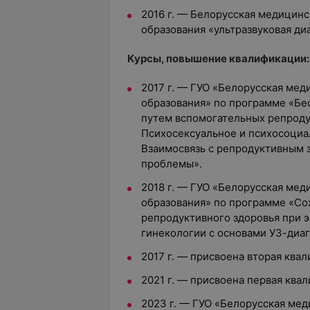
2016 г. — Белорусская медицин
образования «ультразвуковая ди
Курсы, повышение квалификации:
2017 г. — ГУО «Белорусская ме
образования» по программе «Бе
путем вспомогательных репроду
Психосексуальное и психосоциа
Взаимосвязь с репродуктивным 
проблемы».
2018 г. — ГУО «Белорусская ме
образования» по программе «Со
репродуктивного здоровья при э
гинекологии с основами УЗ-диа
2017 г. — присвоена вторая ква
2021 г. — присвоена первая ква
2023 г. — ГУО «Белорусская ме