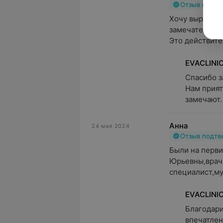
Отзыв подт
Хочу выразить
замечательно
Это действител
EVACLINIC
Спасибо з
Нам прият
замечают.
Анна
24 мая 2024
Отзыв подт
Были на перви
Юрьевны,врач 
специалист,муд
EVACLINIC
Благодари
впечатлен