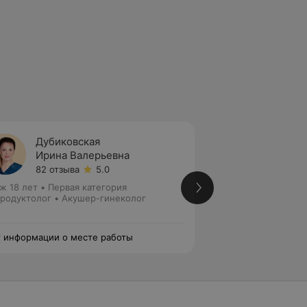
Дубиковская
Дубро
Ирина Валерьевна
Виоле
82 отзыва
5.0
121 отз
ж 18 лет
•
Первая категория
Стаж 19 лет
•
Перв
родуктолог • Акушер-гинеколог
Гинеколог • Акуше
 информации о месте работы
Нет информации о