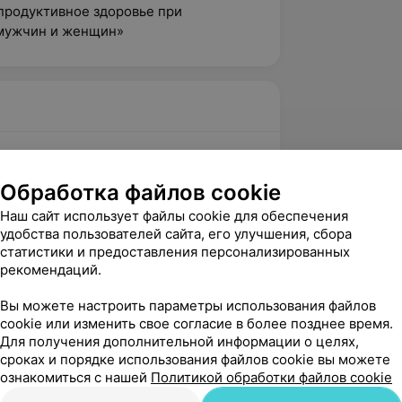
продуктивное здоровье при
 мужчин и женщин»
вержден
Обработка файлов cookie
вна наша волшебница! Мы от всей 
Наш сайт использует файлы cookie для обеспечения
дарны.  У нас была четвертая попытка 
удобства пользователей сайта, его улучшения, сбора
отчаялись, ...
статистики и предоставления персонализированных
рекомендаций.
 IVF
здравствуйте! Мы очень рады слышать 
Вы можете настроить параметры использования файлов
cookie или изменить свое согласие в более позднее время.
ятные новости! Поздравляем Вашу 
Для получения дополнительной информации о целях,
тим радостным событием! Д...
сроках и порядке использования файлов cookie вы можете
ознакомиться с нашей
Политикой обработки файлов cookie