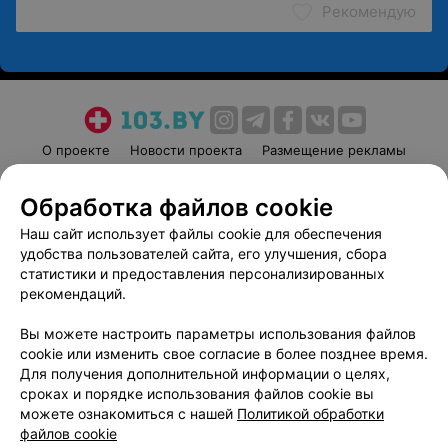
Рекомендую
О проекте
Новости проекта
Размещение рекламы
Медицинский маркетинг
Публичный договор
Обработка файлов cookie
Пользовательское соглашение
Способы оплаты
Наш сайт использует файлы cookie для обеспечения
Вакансии
Партнеры
удобства пользователей сайта, его улучшения, сбора
Написать руководителю 103.by
статистики и предоставления персонализированных
Написать в поддержку
рекомендаций.
Персональные настройки cookie
Вы можете настроить параметры использования файлов
Обработка персональных данных
cookie или изменить свое согласие в более позднее время.
Для получения дополнительной информации о целях,
сроках и порядке использования файлов cookie вы
можете ознакомиться с нашей
Политикой обработки
файлов cookie