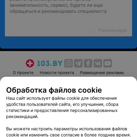
Рекомендую
О проекте
Новости проекта
Размещение рекламы
Медицинский маркетинг
Публичный договор
Обработка файлов cookie
Пользовательское соглашение
Способы оплаты
Наш сайт использует файлы cookie для обеспечения
Вакансии
Партнеры
удобства пользователей сайта, его улучшения, сбора
Написать руководителю 103.by
статистики и предоставления персонализированных
Написать в поддержку
рекомендаций.
Персональные настройки cookie
Вы можете настроить параметры использования файлов
Обработка персональных данных
cookie или изменить свое согласие в более позднее время.