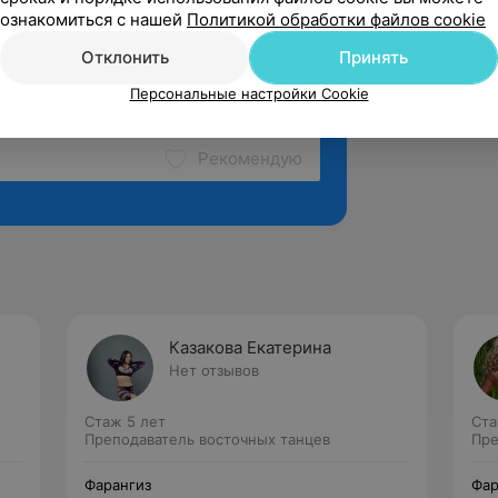
ознакомиться с нашей
Политикой обработки файлов cookie
Отклонить
Принять
Персональные настройки Cookie
Рекомендую
Казакова Екатерина
Нет отзывов
Стаж 5 лет
Ста
Преподаватель восточных танцев
Пре
Фарангиз
Фар