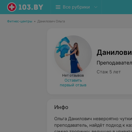
Все рубрики
Фитнес-центры
•
Данилович Ольга
Данилови
Преподавател
Стаж 5 лет
Нет отзывов
Оставить
первый отзыв
Инфо
Ольга Данилович невероятно чутки
преподаватель, найдёт подход к ка
самую тропинку, ведущую в удиви