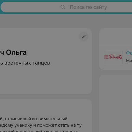
Поиск по сайту
ч Ольга
Фа
Ми
ь восточных танцев
й, отзывчивый и внимательный
ждому ученику и поможет стать на ту
тельный и чарующий мир восточного