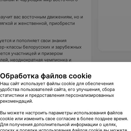
научит вас восточным движениям, но и
мягкой и женственной, приобрести
ется и пополняет свои знания
ер-классы белорусских и зарубежных
ется участницей и призером
лей, неоднократная чемпионка и
 малой группы Асель.
Обработка файлов cookie
сли бросили, то верните! А если
Наш сайт использует файлы cookie для обеспечения
!
удобства пользователей сайта, его улучшения, сбора
статистики и предоставления персонализированных
рекомендаций.
Вы можете настроить параметры использования файлов
cookie или изменить свое согласие в более позднее время.
Для получения дополнительной информации о целях,
сроках и порядке использования файлов cookie вы можете