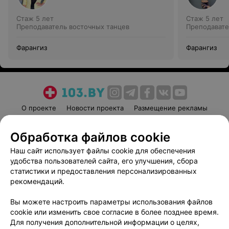
Стаж 5 лет
Стаж 5 лет
Преподаватель восточных танцев
Преподавате
Фарангиз
Фарангиз
О проекте
Новости проекта
Размещение рекламы
Медицинский маркетинг
Публичный договор
Обработка файлов cookie
Пользовательское соглашение
Способы оплаты
Наш сайт использует файлы cookie для обеспечения
Вакансии
Партнеры
удобства пользователей сайта, его улучшения, сбора
Написать руководителю 103.by
статистики и предоставления персонализированных
Написать в поддержку
рекомендаций.
Персональные настройки cookie
Вы можете настроить параметры использования файлов
Обработка персональных данных
cookie или изменить свое согласие в более позднее время.
Для получения дополнительной информации о целях,