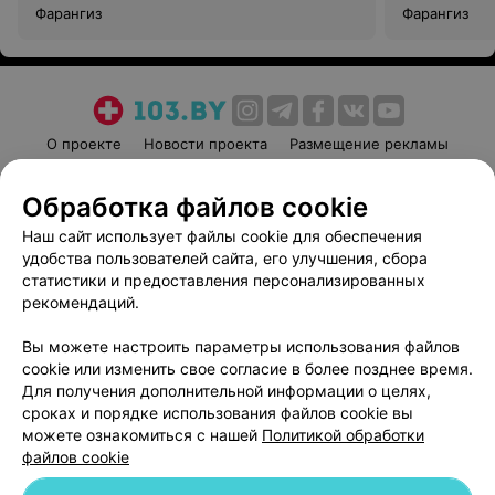
Фарангиз
Фарангиз
О проекте
Новости проекта
Размещение рекламы
Медицинский маркетинг
Публичный договор
Обработка файлов cookie
Пользовательское соглашение
Способы оплаты
Наш сайт использует файлы cookie для обеспечения
Вакансии
Партнеры
удобства пользователей сайта, его улучшения, сбора
Написать руководителю 103.by
статистики и предоставления персонализированных
Написать в поддержку
рекомендаций.
Персональные настройки cookie
Вы можете настроить параметры использования файлов
Обработка персональных данных
cookie или изменить свое согласие в более позднее время.
Для получения дополнительной информации о целях,
сроках и порядке использования файлов cookie вы
можете ознакомиться с нашей
Политикой обработки
файлов cookie