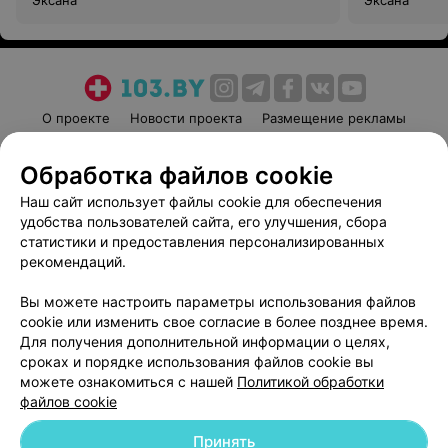
Эксана
Эксана
О проекте
Новости проекта
Размещение рекламы
Медицинский маркетинг
Публичный договор
Обработка файлов cookie
Пользовательское соглашение
Способы оплаты
Наш сайт использует файлы cookie для обеспечения
Вакансии
Партнеры
удобства пользователей сайта, его улучшения, сбора
Написать руководителю 103.by
статистики и предоставления персонализированных
Написать в поддержку
рекомендаций.
Персональные настройки cookie
Вы можете настроить параметры использования файлов
Обработка персональных данных
cookie или изменить свое согласие в более позднее время.
Для получения дополнительной информации о целях,
сроках и порядке использования файлов cookie вы
можете ознакомиться с нашей
Политикой обработки
файлов cookie
Принять