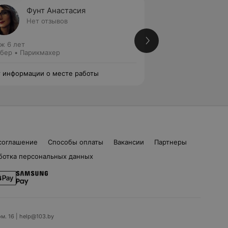
Фунт Анастасия
Карин
Нет отзывов
Нет от
ж 6 лет
Стаж 10 лет
бер • Парикмахер
Барбер
 информации о месте работы
Нет информации о
соглашение
Способы оплаты
Вакансии
Партнеры
ботка персональных данных
ом. 16 | help@103.by