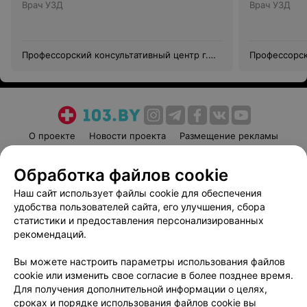
Врач УЗД
Врач УЗД
Профессорский консультативный центр г.
Профессорск
Гродно
Гродно
О проекте
Новости проекта
Размещение рекламы
Медицинский маркетинг
Публичный договор
Обработка файлов cookie
Пользовательское соглашение
Способы оплаты
Наш сайт использует файлы cookie для обеспечения
Вакансии
Партнеры
удобства пользователей сайта, его улучшения, сбора
Написать руководителю 103.by
статистики и предоставления персонализированных
Написать в поддержку
рекомендаций.
Персональные настройки cookie
Вы можете настроить параметры использования файлов
Обработка персональных данных
cookie или изменить свое согласие в более позднее время.
Для получения дополнительной информации о целях,
сроках и порядке использования файлов cookie вы