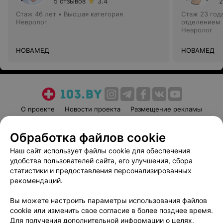
5 отзывов
3.4
2
Стаж 46 лет
•
Высшая категория
Стаж 23 год
Невролог
отделением
Невролог
НОВАМЕД
НОВАМЕД
О проекте
Новости проекта
Размещение рекламы
Медицинский маркетинг
Публичный договор
Обработка файлов cookie
Пользовательское соглашение
Способы оплаты
Наш сайт использует файлы cookie для обеспечения
Вакансии
Партнеры
удобства пользователей сайта, его улучшения, сбора
Написать руководителю 103.by
статистики и предоставления персонализированных
Написать в поддержку
рекомендаций.
Персональные настройки cookie
Вы можете настроить параметры использования файлов
Обработка персональных данных
cookie или изменить свое согласие в более позднее время.
Для получения дополнительной информации о целях,