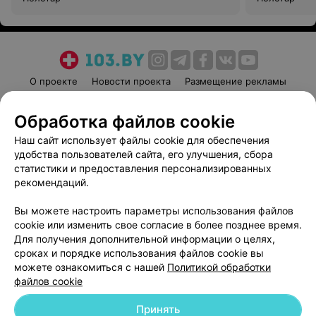
О проекте
Новости проекта
Размещение рекламы
Медицинский маркетинг
Публичный договор
Обработка файлов cookie
Пользовательское соглашение
Способы оплаты
Наш сайт использует файлы cookie для обеспечения
Вакансии
Партнеры
удобства пользователей сайта, его улучшения, сбора
Написать руководителю 103.by
статистики и предоставления персонализированных
Написать в поддержку
рекомендаций.
Персональные настройки cookie
Вы можете настроить параметры использования файлов
Обработка персональных данных
cookie или изменить свое согласие в более позднее время.
Для получения дополнительной информации о целях,
сроках и порядке использования файлов cookie вы
можете ознакомиться с нашей
Политикой обработки
файлов cookie
Принять