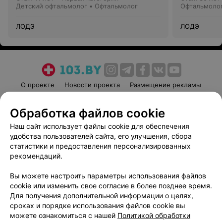
Детский офтальмолог • Офтальмолог
Офтальмолог
ЛОДЭ
ЛОДЭ
О проекте
Новости проекта
Размещение рекламы
Медицинский маркетинг
Публичный договор
Обработка файлов cookie
Пользовательское соглашение
Способы оплаты
Наш сайт использует файлы cookie для обеспечения
Вакансии
Партнеры
удобства пользователей сайта, его улучшения, сбора
Написать руководителю 103.by
статистики и предоставления персонализированных
Написать в поддержку
рекомендаций.
Персональные настройки cookie
Вы можете настроить параметры использования файлов
Обработка персональных данных
cookie или изменить свое согласие в более позднее время.
Для получения дополнительной информации о целях,
сроках и порядке использования файлов cookie вы
можете ознакомиться с нашей
Политикой обработки