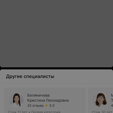
Другие специалисты
Беляничева
Кристина Леонидовна
33 отзыва
5.0
4
Стаж 11 лет
•
Первая категория
Стаж 30 лет