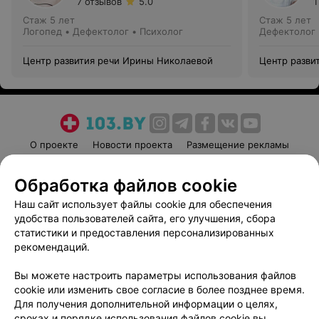
7 отзывов
5.0
1
Стаж 5 лет
Стаж 5 лет
Логопед • Дефектолог • Психолог
Дефектолог
Центр развития речи Ирины Николаевой
Центр разви
О проекте
Новости проекта
Размещение рекламы
Медицинский маркетинг
Публичный договор
Обработка файлов cookie
Пользовательское соглашение
Способы оплаты
Наш сайт использует файлы cookie для обеспечения
Вакансии
Партнеры
удобства пользователей сайта, его улучшения, сбора
Написать руководителю 103.by
статистики и предоставления персонализированных
Написать в поддержку
рекомендаций.
Персональные настройки cookie
Вы можете настроить параметры использования файлов
Обработка персональных данных
cookie или изменить свое согласие в более позднее время.
Для получения дополнительной информации о целях,
сроках и порядке использования файлов cookie вы