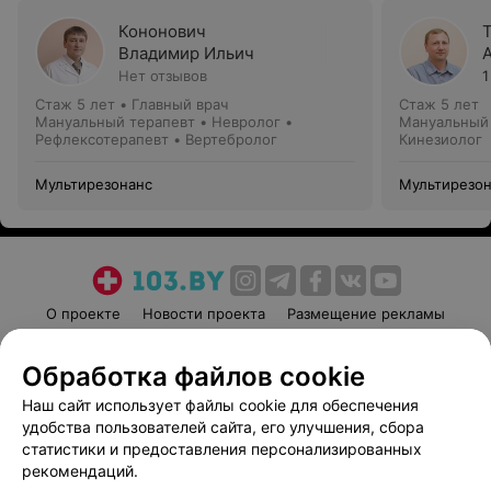
Кононович
Владимир Ильич
Нет отзывов
1
Стаж 5 лет
•
Главный врач
Стаж 5 лет
Мануальный терапевт • Невролог •
Мануальный 
Рефлексотерапевт • Вертебролог
Кинезиолог
Мультирезонанс
Мультирезо
О проекте
Новости проекта
Размещение рекламы
Медицинский маркетинг
Публичный договор
Обработка файлов cookie
Пользовательское соглашение
Способы оплаты
Наш сайт использует файлы cookie для обеспечения
Вакансии
Партнеры
удобства пользователей сайта, его улучшения, сбора
Написать руководителю 103.by
статистики и предоставления персонализированных
Написать в поддержку
рекомендаций.