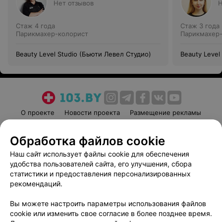
Нет отзывов
Н
Стаж 4 года
Стаж 3 года
Парикмахер-колорист
Парикмахер
Beauty Level Studio (Бьюти Левел Студио)
Beauty Level
О проекте
Новости проекта
Размещение рекламы
Медицинский маркетинг
Публичный договор
Обработка файлов cookie
Пользовательское соглашение
Способы оплаты
Наш сайт использует файлы cookie для обеспечения
Вакансии
Партнеры
удобства пользователей сайта, его улучшения, сбора
Написать руководителю 103.by
статистики и предоставления персонализированных
Написать в поддержку
рекомендаций.
Персональные настройки cookie
Вы можете настроить параметры использования файлов
Обработка персональных данных
cookie или изменить свое согласие в более позднее время.