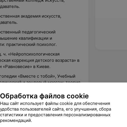
арственный колледж искусств,
даватель.
ственная академия искусств,
аватель.
рственный педагогический
овышение квалификации и
ти: практический психолог.
д. ч. «Нейропсихологическая
ская коррекция детского возраста» в
 «Равновесие» в Киеве.
гопедии «Вместе с тобой», Учебный
дический и зондовый массаж: теория
Обработка файлов cookie
о возраста», центр психологической
Наш сайт использует файлы cookie для обеспечения
акад. часов.
удобства пользователей сайта, его улучшения, сбора
до ЖС (Интегральное
статистики и предоставления персонализированных
рекомендаций.
тоящего состояния до желаемого) —
, коуч, спикер: Молодова Ирина