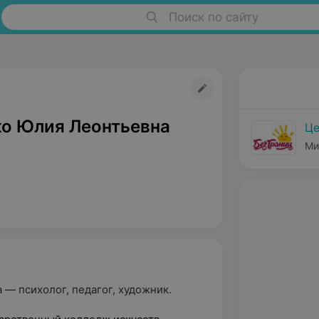
Поиск по сайту
о Юлия Леонтьевна
Це
Ми
— психолог, педагог, художник.