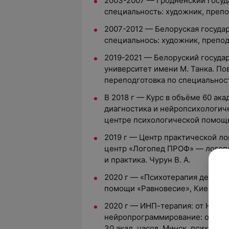
2003-2007 — Гродненский госуд
специальность: художник, препо
2007-2012 — Белоруская государ
специальнось: художник, препод
2019-2021 — Белоруский госуда
университет имени М. Танка. П
переподготовка по специальнос
В 2018 г — Курс в объёме 60 ака
диагностика и нейропсихологиче
центре психологической помощи
2019 г — Центр практической ло
центр «Логопед ПРОФ» — логопе
и практика. Чурун В. А.
2020 г — «Психотерапия детског
помощи «Равновесие», Киев, 120 
2020 г — ИНП-терапия: от НС и 
нейропрограммирование: от нас
30 акад. часов, Минск, психолог