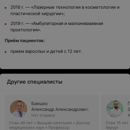
2016 г. — «Лазерные технологии в косметологии и
пластической хирургии»;
2019 г. — «Амбулаторная и малоинвазивная
проктология».
Приём пациентов:
прием взрослых и детей с 12 лет.
Другие специалисты
Баешко
Александр Александрович
Нет отзывов
1
Стаж 49 лет
•
Высшая категория
•
Доктор
Стаж 15 лет
медицинских наук • Профессор
Хирург