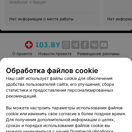
Флеболог • Хирург
Нет информации о месте работы
Нет информа
О проекте
Новости проекта
Размещение рекламы
Медицинский маркетинг
Публичный договор
Обработка файлов cookie
Пользовательское соглашение
Способы оплаты
Наш сайт использует файлы cookie для обеспечения
Вакансии
Партнеры
удобства пользователей сайта, его улучшения, сбора
Написать руководителю 103.by
статистики и предоставления персонализированных
Написать в поддержку
рекомендаций.
Персональные настройки cookie
Вы можете настроить параметры использования файлов
Обработка персональных данных
cookie или изменить свое согласие в более позднее время.
Для получения дополнительной информации о целях,
сроках и порядке использования файлов cookie вы
можете ознакомиться с нашей
Политикой обработки