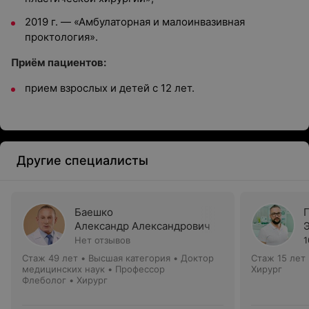
2019 г. — «Амбулаторная и малоинвазивная
проктология».
Приём пациентов:
прием взрослых и детей с 12 лет.
Другие специалисты
Баешко
Александр Александрович
Нет отзывов
1
Стаж 49 лет
•
Высшая категория
•
Доктор
Стаж 15 лет
медицинских наук • Профессор
Хирург
Флеболог • Хирург