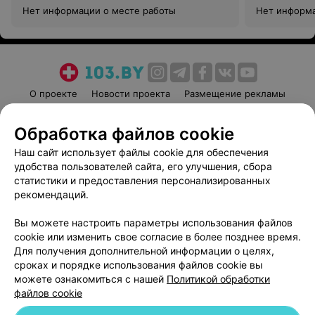
Нет информации о месте работы
Нет информа
О проекте
Новости проекта
Размещение рекламы
Медицинский маркетинг
Публичный договор
Обработка файлов cookie
Пользовательское соглашение
Способы оплаты
Наш сайт использует файлы cookie для обеспечения
Вакансии
Партнеры
удобства пользователей сайта, его улучшения, сбора
Написать руководителю 103.by
статистики и предоставления персонализированных
Написать в поддержку
рекомендаций.
Персональные настройки cookie
Вы можете настроить параметры использования файлов
Обработка персональных данных
cookie или изменить свое согласие в более позднее время.
Для получения дополнительной информации о целях,
сроках и порядке использования файлов cookie вы
можете ознакомиться с нашей
Политикой обработки
файлов cookie