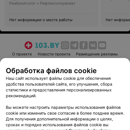
Реабилитолог • Рефлексотерапевт
Нет информации о месте работы
Нет информа
О проекте
Новости проекта
Размещение рекламы
Медицинский маркетинг
Публичный договор
Обработка файлов cookie
Пользовательское соглашение
Способы оплаты
Наш сайт использует файлы cookie для обеспечения
Вакансии
Партнеры
удобства пользователей сайта, его улучшения, сбора
Написать руководителю 103.by
статистики и предоставления персонализированных
Написать в поддержку
рекомендаций.
Персональные настройки cookie
Вы можете настроить параметры использования файлов
Обработка персональных данных
cookie или изменить свое согласие в более позднее время.
Для получения дополнительной информации о целях,
сроках и порядке использования файлов cookie вы