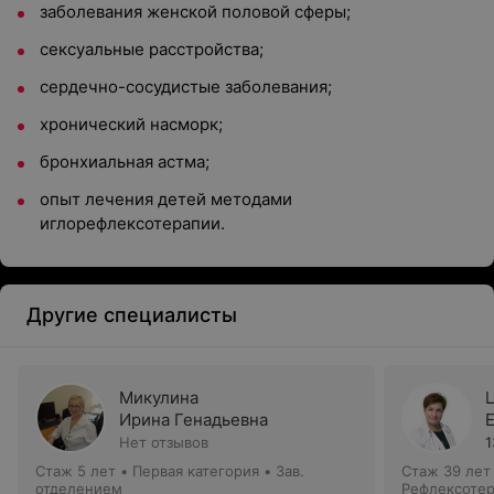
заболевания женской половой сферы;
сексуальные расстройства;
сердечно-сосудистые заболевания;
хронический насморк;
бронхиальная астма;
опыт лечения детей методами
иглорефлексотерапии.
Другие специалисты
Микулина
Ирина Генадьевна
Нет отзывов
1
Стаж 5 лет
•
Первая категория
•
Зав.
Стаж 39 лет
отделением
Рефлексотер