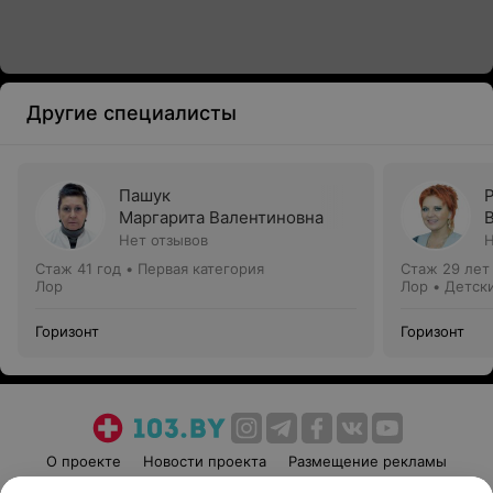
Другие специалисты
Пашук
Маргарита Валентиновна
Нет отзывов
Н
Стаж 41 год
•
Первая категория
Стаж 29 лет
Лор
Лор • Детск
Горизонт
Горизонт
О проекте
Новости проекта
Размещение рекламы
Медицинский маркетинг
Публичный договор