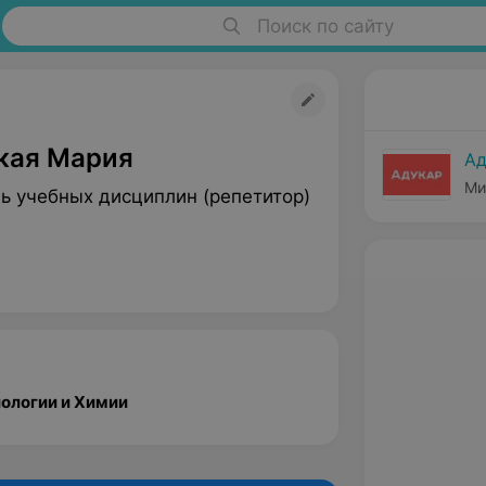
Поиск по сайту
кая Мария
Ад
Ми
ь учебных дисциплин (репетитор)
иологии и Химии