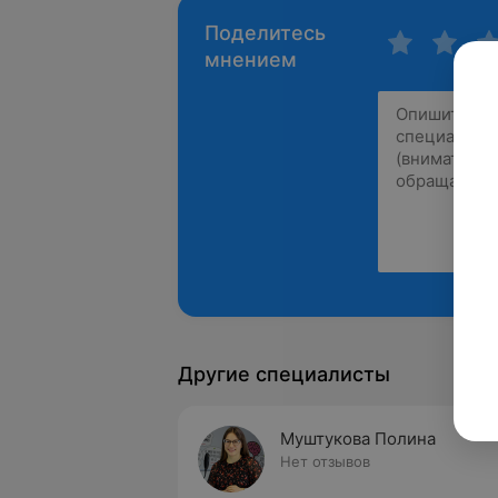
Поделитесь
мнением
Другие специалисты
Муштукова Полина
Нет отзывов