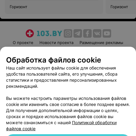
Горизонт
Горизонт
О проекте
Новости проекта
Размещение рекламы
Медицинский маркетинг
Публичный договор
Обработка файлов cookie
Пользовательское соглашение
Способы оплаты
Наш сайт использует файлы cookie для обеспечения
Вакансии
Партнеры
удобства пользователей сайта, его улучшения, сбора
Написать руководителю 103.by
статистики и предоставления персонализированных
Написать в поддержку
рекомендаций.
Персональные настройки cookie
Вы можете настроить параметры использования файлов
Обработка персональных данных
cookie или изменить свое согласие в более позднее время.
Для получения дополнительной информации о целях,
сроках и порядке использования файлов cookie вы
можете ознакомиться с нашей
Политикой обработки
файлов cookie