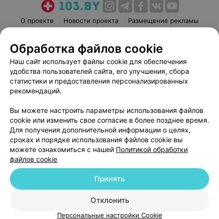
О проекте
Новости проекта
Размещение рекламы
Медицинский маркетинг
Публичный договор
Обработка файлов cookie
Пользовательское соглашение
Способы оплаты
Наш сайт использует файлы cookie для обеспечения
Вакансии
Партнеры
удобства пользователей сайта, его улучшения, сбора
Написать руководителю 103.by
статистики и предоставления персонализированных
Написать в поддержку
рекомендаций.
Персональные настройки cookie
Вы можете настроить параметры использования файлов
Обработка персональных данных
cookie или изменить свое согласие в более позднее время.
Для получения дополнительной информации о целях,
сроках и порядке использования файлов cookie вы
можете ознакомиться с нашей
Политикой обработки
файлов cookie
Принять
© 2026 ООО «Артокс Лаб», УНП 191700409
| 220012, Республика Беларусь,
г. Минск, улица Толбухина, 2, пом. 16 | help@103.by
Отклонить
Служба поддержки
+375 291212755
Персональные настройки Cookie