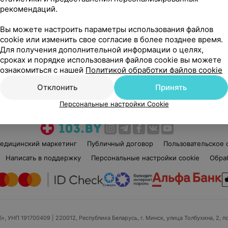
рекомендаций.
Вы можете настроить параметры использования файлов
cookie или изменить свое согласие в более позднее время.
Для получения дополнительной информации о целях,
сроках и порядке использования файлов cookie вы можете
Рекомендую
ознакомиться с нашей
Политикой обработки файлов cookie
Отклонить
Принять
Персональные настройки Cookie
едицинский маркетинг
Публичный договор
Пользовательское 
Написать в поддержку
Персональные настройки cookie
Обра
б», УНП 191700409
| 220012, Республика Беларусь, г. Минск, улица Толбухина, 2, п