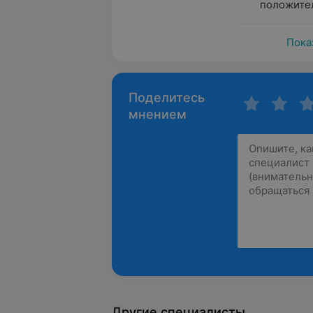
положител
Пока
Поделитесь
мнением
Другие специалисты