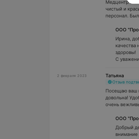
Медцентр мне 
чистый и крас
персонал. Была
ООО "Про
Ирина, до
качества 
здоровы!

С уважени
Татьяна
2 февраля 2023
Отзыв подт
Посещаю ваш м
довольна! Удо
очень вежливы
ООО "Про
Добрый ден
внимание 