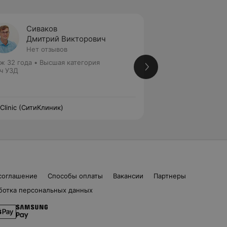
Сиваков
Ляшке
Дмитрий Викторович
Зинаи
Нет отзывов
7 отзы
ж 32 года
•
Высшая категория
Стаж 33 года
•
Пер
ч УЗД
Врач УЗД
yClinic (СитиКлиник)
CityClinic (СитиКли
соглашение
Способы оплаты
Вакансии
Партнеры
ботка персональных данных