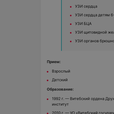
УЗИ сердца
УЗИ сердца детям 6
УЗИ БЦА
УЗИ щитовидной же
УЗИ органов брюшн
Прием:
Взрослый
Детский
Образование:
1992 г. — Витебский ордена Др
институт
2010 г. — УО «Витебский госуд