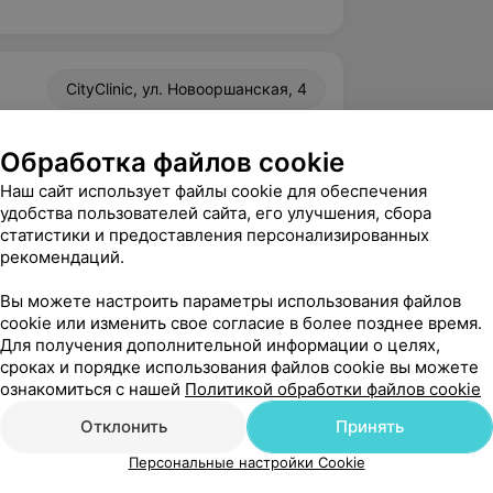
CityClinic, ул. Новооршанская, 4
Обработка файлов cookie
вержден
Рекомендую
Наш сайт использует файлы cookie для обеспечения
огромное спасибо Ищенко Татьяне 
удобства пользователей сайта, его улучшения, сбора
 ее труд! На приеме помогла мне, 
статистики и предоставления персонализированных
рекомендаций.
льно меня выслу...
Вы можете настроить параметры использования файлов
ф мед. помощь"
cookie или изменить свое согласие в более позднее время.
брый день! Спасибо за время и теплые 
Для получения дополнительной информации о целях,
рес специалиста! Здоровья Вам!

сроках и порядке использования файлов cookie вы можете
ем, медицинский центр "...
ознакомиться с нашей
Политикой обработки файлов cookie
Отклонить
Принять
Персональные настройки Cookie
вержден
Рекомендую