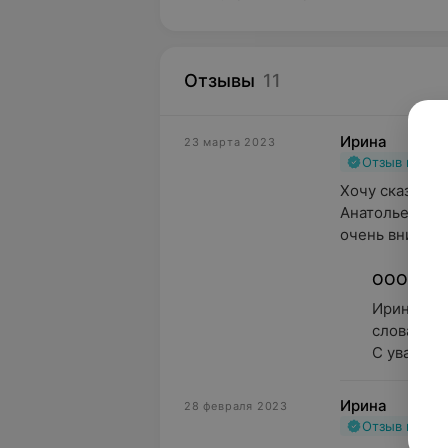
Отзывы
11
Ирина
23 марта 2023
Отзыв подт
Хочу сказать 
Анатольевне за
очень внимате
ООО "Про
Ирина, до
слова в ад
С уважени
Ирина
28 февраля 2023
Отзыв подт