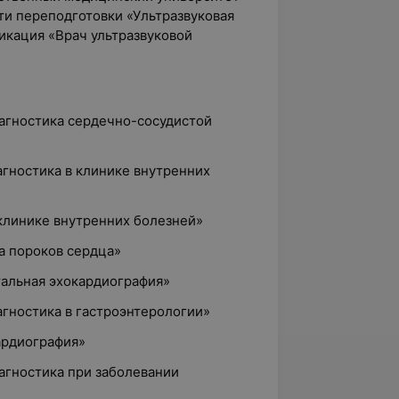
ти переподготовки «Ультразвуковая
икация «Врач ультразвуковой
диагностика сердечно-сосудистой
агностика в клинике внутренних
 клинике внутренних болезней»
а пороков сердца»
тальная эхокардиография»
агностика в гастроэнтерологии»
ардиография»
иагностика при заболевании