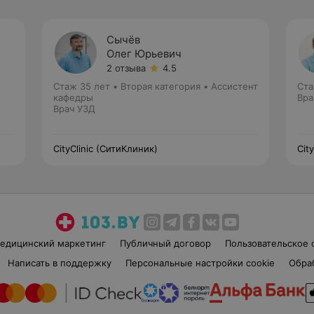
Сычёв
Олег Юрьевич
2 отзыва
4.5
Стаж 35 лет
•
Вторая категория
•
Ассистент
Ста
кафедры
Вра
Врач УЗД
CityClinic (СитиКлиник)
Cit
едицинский маркетинг
Публичный договор
Пользовательское 
Написать в поддержку
Персональные настройки cookie
Обра