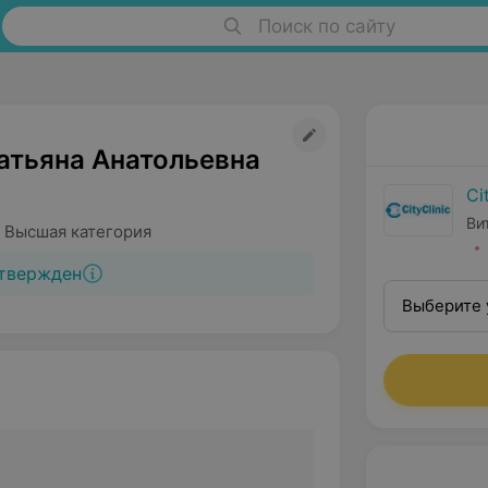
Поиск по сайту
атьяна Анатольевна
Ci
Ви
 Высшая категория
твержден
Выберите 