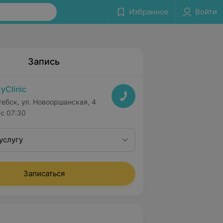
Избранное
Войти
Запись
tyClinic
тебск, ул. Новооршанская, 4
с 07:30
услугу
Записаться