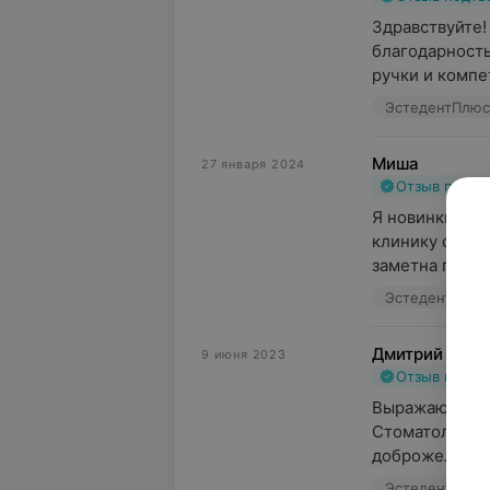
Здравствуйте!
благодарность
ручки и компет
ЭстедентПлюс,
Миша
27 января 2024
Отзыв подт
Я новинки в эт
клинику совет
заметна профе
ЭстедентПлюс,
Дмитрий
9 июня 2023
Отзыв подт
Выражаю благо
Стоматологиче
доброжелатель
ЭстедентПлюс,