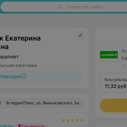
Поиск по сайту
к Екатерина
вна
Эс
ерапевт
Ба
Высшая категория
твержден
Консульта
11,32 руб
0
ЭстедентПлюс, ул. Вильчковского, 5а
вержден
Рекомендую