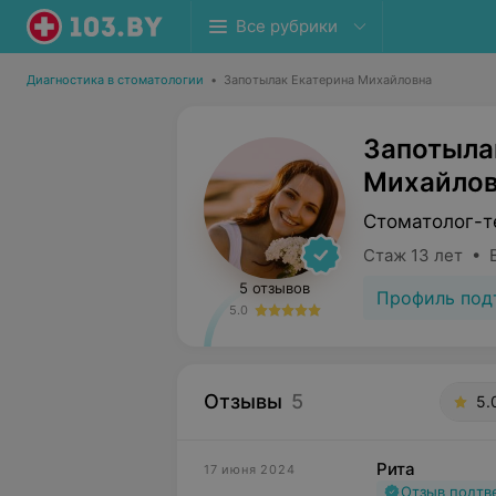
Все рубрики
Диагностика в стоматологии
•
Запотылак Екатерина Михайловна
Запотыла
Михайло
Стоматолог-т
Стаж 13 лет • 
5 отзывов
Профиль под
5.0
Отзывы
5
5.
Рита
17 июня 2024
Отзыв подт