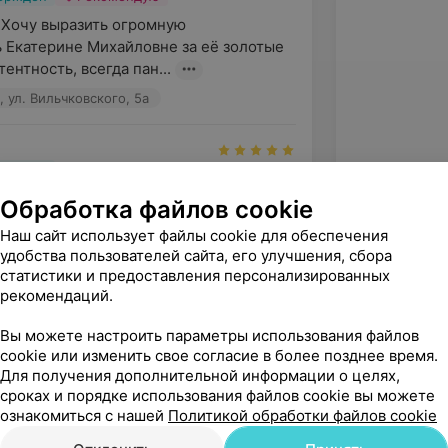
 Хочу выразить огромную 
 Екатерине Михайловне за её золотые 
ентность, всегда пан...
 ул. Вильчковского, 5а
вержден
ом городе, и магу сказать одно ето 
Обработка файлов cookie
ую всем лична я очен доволен била 
Наш сайт использует файлы cookie для обеспечения
сёнализм, п...
удобства пользователей сайта, его улучшения, сбора
 ул. Вильчковского, 5а
статистики и предоставления персонализированных
рекомендаций.
Вы можете настроить параметры использования файлов
вержден
Рекомендую
cookie или изменить свое согласие в более позднее время.
дарность коллективу 
Для получения дополнительной информации о целях,
ской клиники "Эстедент Плюс" за 
сроках и порядке использования файлов cookie вы можете
ознакомиться с нашей
Политикой обработки файлов cookie
ность и порядочность в отноше...
 ул. Вильчковского, 5а