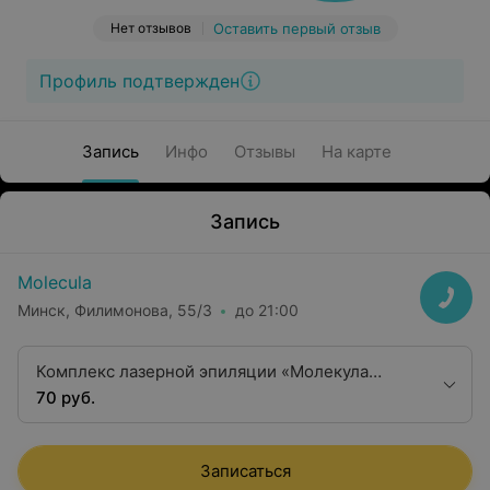
Нет отзывов
Оставить первый отзыв
Профиль подтвержден
Запись
Инфо
Отзывы
На карте
Запись
Molecula
Минск, Филимонова, 55/3
до 21:00
Комплекс лазерной эпиляции «Молекула
чистоты»: глубокое бикини + подмышечные
70 руб.
впадины
Записаться