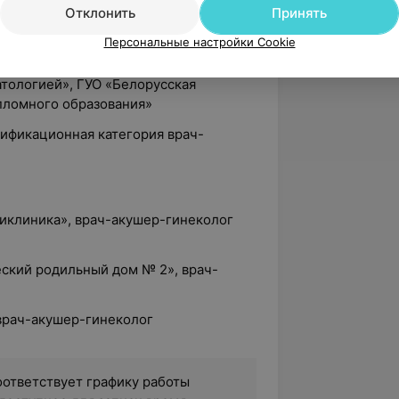
Отклонить
Принять
чебный центр профессиональной
отников
Персональные настройки Cookie
ти и родоразрешение женщин с
тологией», ГУО «Белорусская
пломного образования»
лификационная категория врач-
оликлиника», врач-акушер-гинеколог
еский родильный дом № 2», врач-
врач-акушер-гинеколог
оответствует графику работы