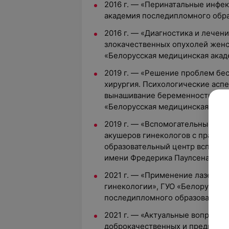
2016 г. — «Перинатальные инфе
академия последипломного обр
2016 г. — «Диагностика и лечен
злокачественных опухолей женс
«Белорусская медицинская акад
2019 г. — «Решение проблем бе
хирургия. Психологические асп
вынашивание беременности, вед
«Белорусская медицинская акад
2019 г. — «Вспомогательные ре
акушеров гинекологов с практи
образовательный центр вспомог
имени Фредерика Паулсена, г. М
2021 г. — «Применение лазерног
гинекологии», ГУО «Белорусска
последипломного образования»
2021 г. — «Актуальные вопросы 
доброкачественных и предраков