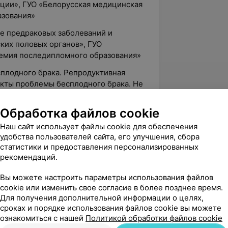
кции», ГУО «Белорусская медицинская
азования»
ие предраковых заболеваний и
ких половых органов», ГУО
емия последипломного образования»
сплодного брака. Репродуктивная
екты проблемы бесплодного брака. Не
ение беременности после ВРТ.», ГУО
емия последипломного образования»
Обработка файлов cookie
продуктивные технологии для
Наш сайт использует файлы cookie для обеспечения
ческим курсом», Научно-
удобства пользователей сайта, его улучшения, сбора
ательных репродуктивных технологий
статистики и предоставления персонализированных
осква
рекомендаций.
о излучения в акушерстве и
Вы можете настроить параметры использования файлов
я медицинская академия
cookie или изменить свое согласие в более позднее время.
Для получения дополнительной информации о целях,
сроках и порядке использования файлов cookie вы можете
диагностики и лечения
ознакомиться с нашей
Политикой обработки файлов cookie
ых заболеваний шейки матки», ООО