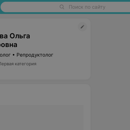
Поиск по сайту
ва Ольга
овна
олог • Репродуктолог
Первая категория