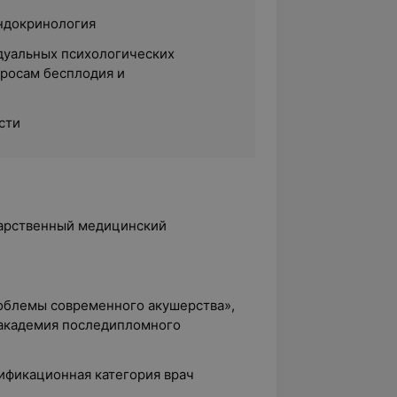
ндокринология
дуальных психологических
просам бесплодия и
сти
ударственный медицинский
роблемы современного акушерства»,
 академия последипломного
лификационная категория врач