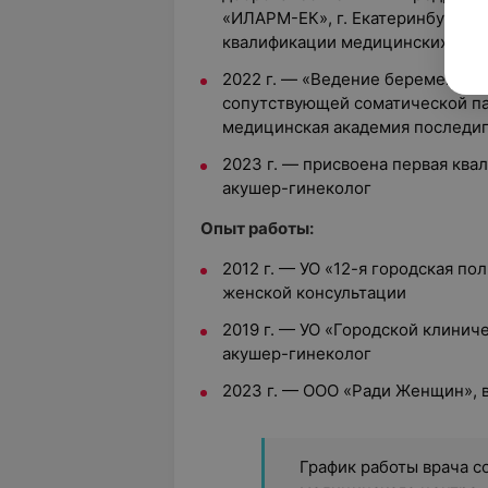
«ИЛАРМ-ЕК», г. Екатеринбург У
квалификации медицинских раб
2022 г. — «Ведение беременнос
сопутствующей соматической па
медицинская академия последи
2023 г. — присвоена первая ква
акушер-гинеколог
Опыт работы:
2012 г. — УО «12-я городская п
женской консультации
2019 г. — УО «Городской клинич
акушер-гинеколог
2023 г. — ООО «Ради Женщин», 
График работы врача с