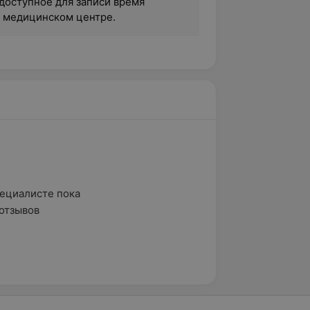
доступное для записи время
в медицинском центре.
ециалисте пока

отзывов