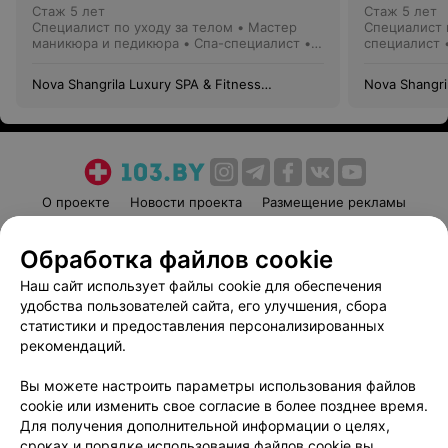
Стаж 5 лет
Стаж 5 лет
Специалист по уходу за телом • Мастер
Специалист 
маникюра и педикюра • Спа-специалист •
специалист 
Массажист
Nova Shangrila Luxury SPA & Fitness
Nova Shangri
(Шангрила Спа)
(Шангрила С
О проекте
Новости проекта
Размещение рекламы
Медицинский маркетинг
Публичный договор
Обработка файлов cookie
Пользовательское соглашение
Способы оплаты
Наш сайт использует файлы cookie для обеспечения
Вакансии
Партнеры
удобства пользователей сайта, его улучшения, сбора
Написать руководителю 103.by
статистики и предоставления персонализированных
Написать в поддержку
рекомендаций.
Персональные настройки cookie
Вы можете настроить параметры использования файлов
Обработка персональных данных
cookie или изменить свое согласие в более позднее время.
Для получения дополнительной информации о целях,
сроках и порядке использования файлов cookie вы