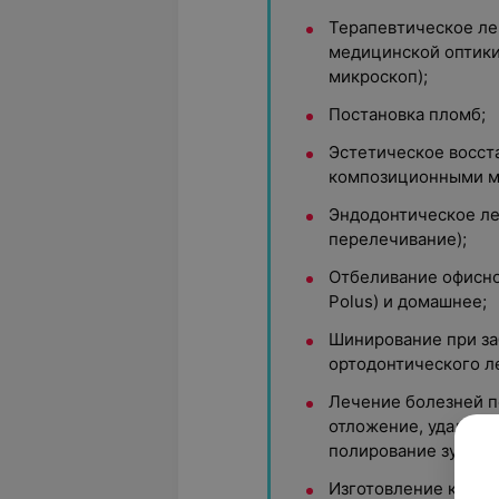
Терапевтическое ле
медицинской оптик
микроскоп);
Постановка пломб;
Эстетическое восст
композиционными м
Эндодонтическое ле
перелечивание);
Отбеливание офисно
Polus) и домашнее;
Шинирование при за
ортодонтического л
Лечение болезней 
отложение, удаление 
полирование зубов п
Изготовление капп, 