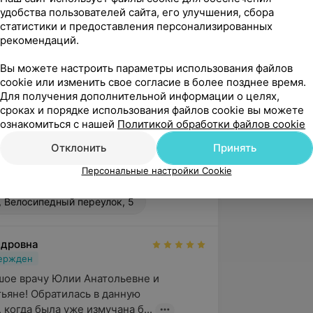
удобства пользователей сайта, его улучшения, сбора
статистики и предоставления персонализированных
рекомендаций.
Вы можете настроить параметры использования файлов
cookie или изменить свое согласие в более позднее время.
ь своих знаний, посещая различные
Для получения дополнительной информации о целях,
ведущих стоматологов современности
сроках и порядке использования файлов cookie вы можете
рубежом
ознакомиться с нашей
Политикой обработки файлов cookie
Отклонить
Принять
Персональные настройки Cookie
, Велосипедный переулок, 5
ндровна
вержден
ое врачу Юлии Анатольевне и 
тьяне! Обратилась в данную 
 когда была уже измучана б...