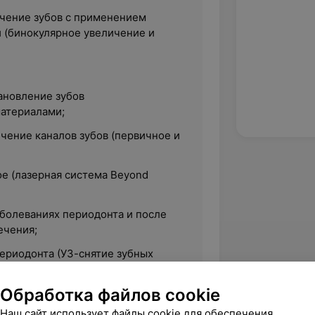
чение зубов с применением
и (бинокулярное увеличение и
ановление зубов
атериалами;
чение каналов зубов (первичное и
е (лазерная система Beyond
болеваниях периодонта и после
ечения;
периодонта (УЗ-снятие зубных
налета системой airflow,
астами, фторирование);
Обработка файлов cookie
выполнение и анализ КТ (3D
Наш сайт использует файлы cookie для обеспечения