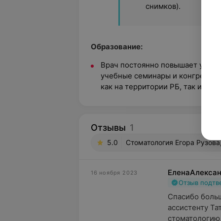
снимков).
Образование:
Врач постоянно повышает уровен
учебные семинары и конгрессы 
как на территории РБ, так и за 
Отзывы
1
5.0
Стоматология Егора Рузова
ЕленаАлекса
16 ноября 2023
Отзыв подт
Спасибо больш
ассистенту Та
стоматологию,