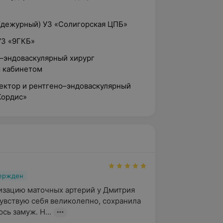
(дежурный) УЗ «Солигорская ЦПБ»
УЗ «9ГКБ»
о–эндоваскулярный хирург
м кабинетом
ректор и рентгено–эндоваскулярный
Кордис»
вержден
зацию маточных артерий у Дмитрия 
увствую себя великолепно, сохранила 
сь замуж. Н...