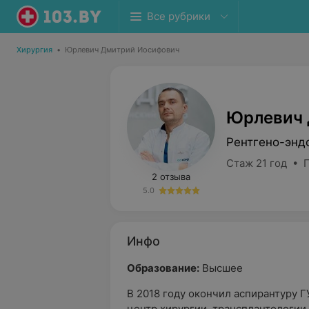
Все рубрики
Хирургия
•
Юрлевич Дмитрий Иосифович
Юрлевич 
Рентгено-энд
Стаж 21 год • 
2 отзыва
5.0
Инфо
Образование:
Высшее
В 2018 году окончил аспирантуру 
центр хирургии, трансплантологии 