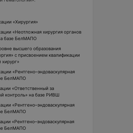
кации «Хирургия»
ации «Неотложная хирургия органов
на базе БелМАПО
уровне высшего образования
ургия» с присвоением квалификации
 хирург»
ации «Рентгено–эндоваскулярная
азе БелМАПО
ации «Ответственный за
ый контроль» на базе РИВШ
ации «Рентгено–эндоваскулярная
азе БелМАПО
ации «Рентгено–эндоваскулярная
азе БелМАПО