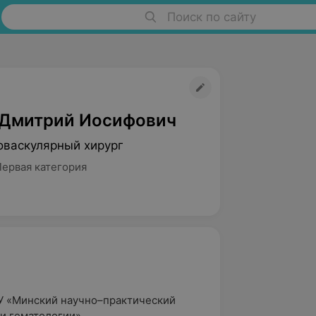
Поиск по сайту
Дмитрий Иосифович
оваскулярный хирург
Первая категория
ГУ «Минский научно–практический
и гематологии».