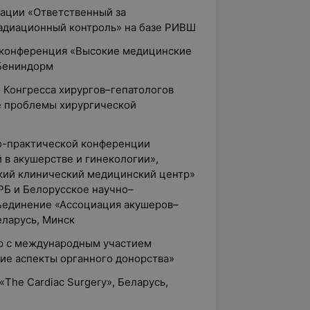
ации «Ответственный за
адиационный контроль» на базе РИВШ
 конференция «Высокие медицинские
 Бениндорм
 Конгресса хирургов–гепатологов
е проблемы хирургической
о-практической конференции
 в акушерстве и гинекологии»,
кий клинический медицинский центр»
РБ и Белорусское научно–
ъединение «Ассоциация акушеров–
еларусь, Минск
р с международным участием
ие аспекты органного донорства»
The Cardiac Surgery», Беларусь,