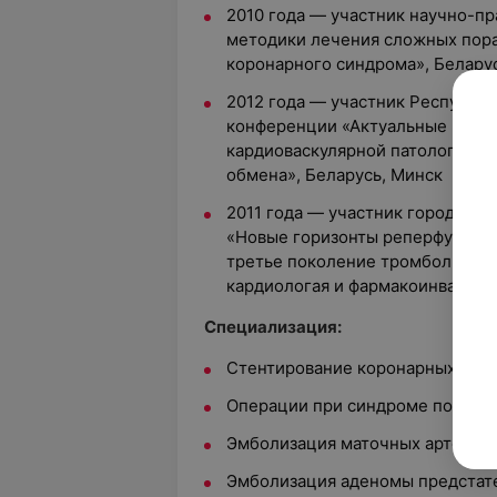
2010 года — участник научно-п
методики лечения сложных пора
коронарного синдрома», Белару
2012 года — участник Республи
конференции «Актуальные проб
кардиоваскулярной патологии у
обмена», Беларусь, Минск
2011 года — участник городског
«Новые горизонты реперфузионн
третье поколение тромболитиче
кардиологая и фармакоинвазивна
Специализация:
Стентирование коронарных, кар
Операции при синдроме порталь
Эмболизация маточных артерий
Эмболизация аденомы предстат