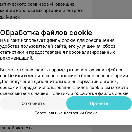
рактического семинара «Новейшие
жений коронарных артерий и острого
сь, Минск
канской научно-практической
Обработка файлов cookie
лемы лечения и профилактики
 пациентов с нарушениями углеводного
Наш сайт использует файлы cookie для обеспечения
удобства пользователей сайта, его улучшения, сбора
статистики и предоставления персонализированных
о научно-практического семинара
рекомендаций.
ой терапии в Республике Беларусь:
ских препаратов, интервенционная
Вы можете настроить параметры использования файлов
cookie или изменить свое согласие в более позднее время.
я стратегия», Беларусь, Минск
Для получения дополнительной информации о целях,
сроках и порядке использования файлов cookie вы можете
ознакомиться с нашей
Политикой обработки файлов cookie
отидных и периферический артерий
Отклонить
Принять
ной гипертензии
Персональные настройки Cookie
ельной железы