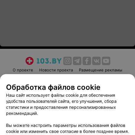
О проекте
Новости проекта
Размещение рекламы
Медицинский маркетинг
Публичный договор
Обработка файлов cookie
Пользовательское соглашение
Способы оплаты
Наш сайт использует файлы cookie для обеспечения
Вакансии
Партнеры
удобства пользователей сайта, его улучшения, сбора
Написать руководителю 103.by
статистики и предоставления персонализированных
Написать в поддержку
рекомендаций.
Персональные настройки cookie
Вы можете настроить параметры использования файлов
Обработка персональных данных
cookie или изменить свое согласие в более позднее время.