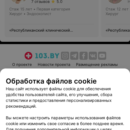
7 отзывов
5.0
Н
Стаж 15 лет
•
Первая категория
Стаж 12 лет
Хирург • Эндоскопист
Хирург
«Республиканский клинический
«Республика
медицинский центр» Управления делами
медицинский
Президента Республики Беларусь
Президента 
О проекте
Новости проекта
Размещение рекламы
Медицинский маркетинг
Публичный договор
Обработка файлов cookie
Пользовательское соглашение
Способы оплаты
Наш сайт использует файлы cookie для обеспечения
Вакансии
Партнеры
удобства пользователей сайта, его улучшения, сбора
Написать руководителю 103.by
статистики и предоставления персонализированных
Написать в поддержку
рекомендаций.
Персональные настройки cookie
Вы можете настроить параметры использования файлов
Обработка персональных данных
cookie или изменить свое согласие в более позднее время.
Для получения дополнительной информации о целях,